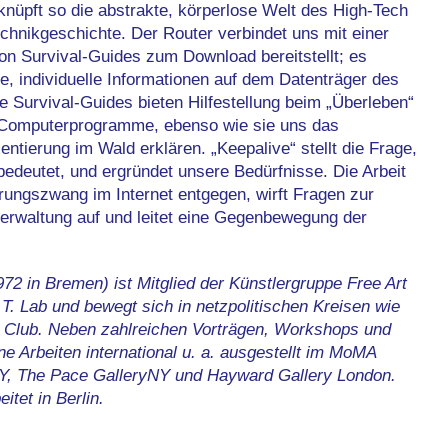
knüpft so die abstrakte, körperlose Welt des High-Tech
echnikgeschichte. Der Router verbindet uns mit einer
von Survival-Guides zum Download bereitstellt; es
, individuelle Informationen auf dem Datenträger des
e Survival-Guides bieten Hilfestellung beim „Überleben“
 Computerprogramme, ebenso wie sie uns das
ntierung im Wald erklären. „Keepalive“ stellt die Frage,
bedeutet, und ergründet unsere Bedürfnisse. Die Arbeit
ierungszwang im Internet entgegen, wirft Fragen zur
rwaltung auf und leitet eine Gegenbewegung der
972 in Bremen) ist Mitglied der Künstlergruppe Free Art
T. Lab und bewegt sich in netzpolitischen Kreisen wie
Club. Neben zahlreichen Vorträgen, Workshops und
 Arbeiten international u. a. ausgestellt im MoMA
Y, The Pace GalleryNY und Hayward Gallery London.
itet in Berlin.
__________