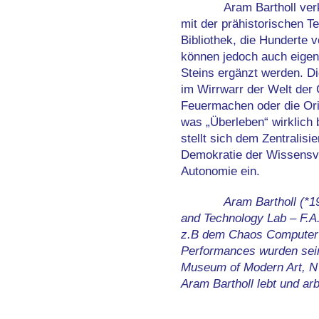
Aram Bartholl ver
mit der prähistorischen T
Bibliothek, die Hunderte 
können jedoch auch eigene
Steins ergänzt werden. Di
im Wirrwarr der Welt der
Feuermachen oder die Orie
was „Überleben“ wirklich 
stellt sich dem Zentralis
Demokratie der Wissensve
Autonomie ein.
Aram Bartholl (*1
and Technology Lab – F.A.
z.B dem Chaos Computer 
Performances wurden seine
Museum of Modern Art, N
Aram Bartholl lebt und arbe
______________