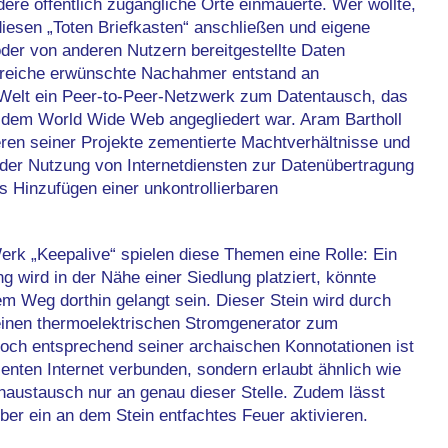
re öffentlich zugängliche Orte einmauerte. Wer wollte,
iesen „Toten Briefkasten“ anschließen und eigene
der von anderen Nutzern bereitgestellte Daten
lreiche erwünschte Nachahmer entstand an
Welt ein Peer-to-Peer-Netzwerk zum Datentausch, das
 dem World Wide Web angegliedert war. Aram Bartholl
ren seiner Projekte zementierte Machtverhältnisse und
der Nutzung von Internetdiensten zur Datenübertragung
s Hinzufügen einer unkontrollierbaren
rk „Keepalive“ spielen diese Themen eine Rolle: Ein
ng wird in der Nähe einer Siedlung platziert, könnte
em Weg dorthin gelangt sein. Dieser Stein wird durch
inen thermoelektrischen Stromgenerator zum
Doch entsprechend seiner archaischen Konnotationen ist
enten Internet verbunden, sondern erlaubt ähnlich wie
naustausch nur an genau dieser Stelle. Zudem lässt
über ein an dem Stein entfachtes Feuer aktivieren.